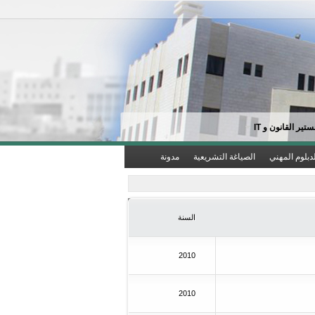
تير القانون و IT
لدبلوم المهني
الصياغة التشريعية
مدونة
السنة
2010
2010