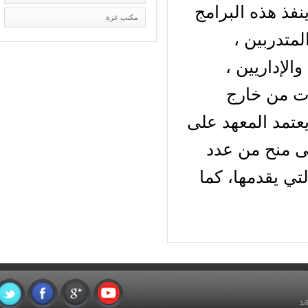
فذ هذه البرامج
مكتب غزة
متدربين ،
لإداريين ،
ت من خارج
عتمد المعهد على
ى منح من عدد
ي يقدمها، كما