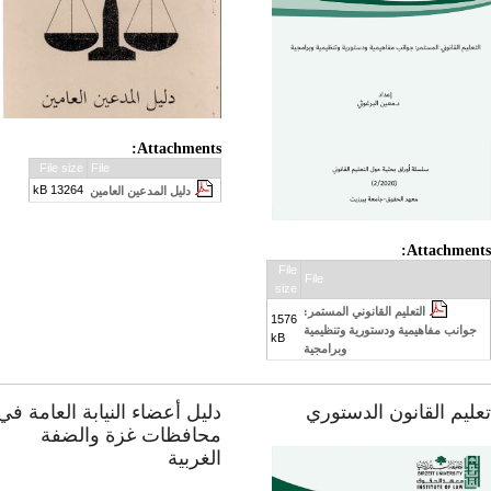
Attachments:
File size
File
13264 kB
دليل المدعين العامين
Attachments
File
File
size
التعليم القانوني المستمر:
1576
جوانب مفاهيمية ودستورية وتنظيمية
kB
وبرامجية
عليم القانون الدستوري
دليل أعضاء النيابة العامة في
محافظات غزة والضفة
الغربية