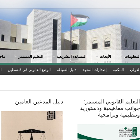
لمعلومات
الأبحاث
المساندة التشريعية
التعليم المستمر
ماجس
لدولي
المكتبة
إصدارات المعهد
دليل الصياغة
الوضع القانوني في فلسطين
ا
لتعليم القانوني المستمر:
دليل المدعين العامين
وانب مفاهيمية ودستورية
تنظيمية وبرامجية