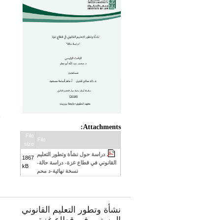
:
Attachments:
File
File
size
دراسة حول نشأة وتطور التعليم
1867
القانوني في قطاع غزة- دراسة حالة-
kB
نسخة نهائية-د محم
نشأة وتطور التعليم القانوني
و