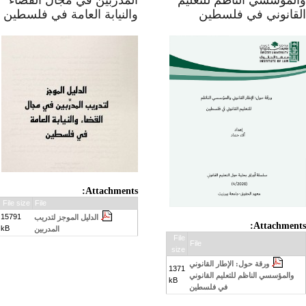
المؤسسي الناظم للتعليم
المدربين في مجال القضاء
لقانوني في فلسطين
والنيابة العامة في فلسطين
Attachments:
File size
File
15791
الدليل الموجز لتدريب
Attachments
kB
المدربين
File
File
size
ورقة حول: الإطار القانوني
1371
والمؤسسي الناظم للتعليم القانوني
kB
في فلسطين