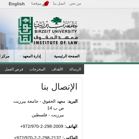
من نحن
اتصل بنا
موقعنا
English
الصفحة الرئيسية
إدارة المعهد
مركز ا
الرسالة
الأهداف
المخرجات
فرص العمل
الإتصال بنا
البريد
: معهد الحقوق - جامعة بيرزيت
ص ب 14
بيرزيت - فلسطين
ا
لهاتف:
2009-298-2-972/970+
الفاكس:
2137-298-2-2-972/970+